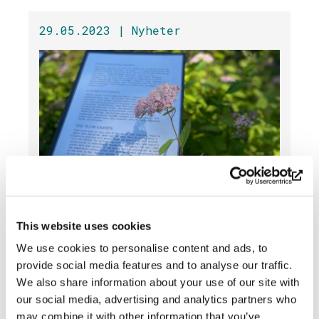
29.05.2023 |
Nyheter
Följ med vår
This website uses cookies
mångfaldsplantering hela
We use cookies to personalise content and ads, to
sommaren »
provide social media features and to analyse our traffic.
We also share information about your use of our site with
Välkomna att besöka
our social media, advertising and analytics partners who
mångfaldsplanteringen
may combine it with other information that you’ve