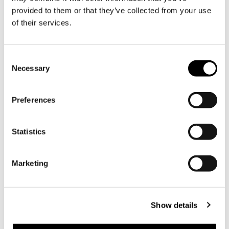
Plommonträdgården flera gånger
provided to them or that they’ve collected from your use
under växtsäsongen 2023 för att
of their services.
följa med hela utvecklingen från
försommarens grönska till
sensommarens färgfyrverkeri!
Consent
Necessary
Selection
Preferences
14.03.2023 |
Nyheter
Statistics
Marketing
Show details