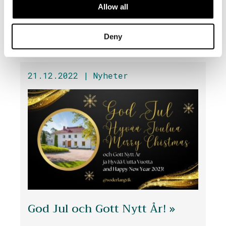
Allow all
Ny skogsstrategi på
Söderlångvik gård »
Deny
21.12.2022 |
Nyheter
God Jul och Gott Nytt År! »