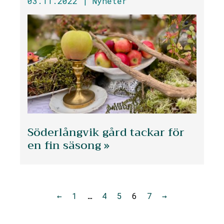
03.11.2022 |
Nyheter
Söderlångvik gård tackar för
en fin säsong »
←
1
…
4
5
6
7
→